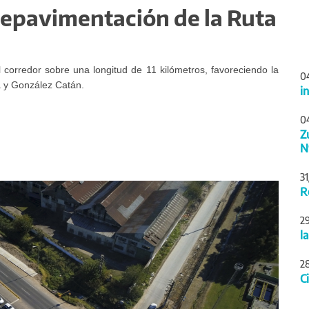
 repavimentación de la Ruta
l corredor sobre una longitud de 11 kilómetros, favoreciendo la
0
a y González Catán.
i
0
Z
N
3
Siguiente
R
2
l
2
C