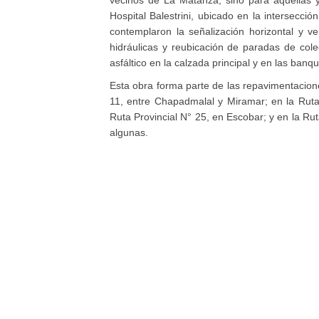
vecinos de La Matanza, sino para aquellas y
Hospital Balestrini, ubicado en la intersecció
contemplaron la señalización horizontal y ve
hidráulicas y reubicación de paradas de col
asfáltico en la calzada principal y en las banqu
Esta obra forma parte de las repavimentacione
11, entre Chapadmalal y Miramar; en la Ruta 
Ruta Provincial N° 25, en Escobar; y en la Ru
algunas.