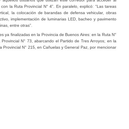
 aquellos usuarios que utilizan este corredor para acceder al
n con la Ruta Provincial N° 4”. En paralelo, explicó: “Las tareas
rtical, la colocación de barandas de defensa vehicular, obras
ectivo, implementación de luminarias LED, bacheo y pavimento
inas, entre otras”.
s ya finalizadas en la Provincia de Buenos Aires: en la Ruta N°
Provincial N° 73, abarcando el Partido de Tres Arroyos; en la
ta Provincial N° 215, en Cañuelas y General Paz, por mencionar