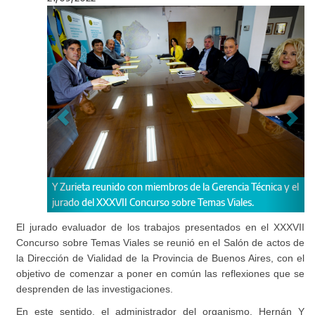
Anterior
Sigu
unido con miembros de la Gerencia Técnica y el
El jurado, luego de evalua
XXXVII Concurso sobre Temas Viales.
determinará los premios y
edición.
El jurado evaluador de los trabajos presentados en el XXXVII
Concurso sobre Temas Viales se reunió en el Salón de actos de
la Dirección de Vialidad de la Provincia de Buenos Aires, con el
objetivo de comenzar a poner en común las reflexiones que se
desprenden de las investigaciones.
En este sentido, el administrador del organismo, Hernán Y