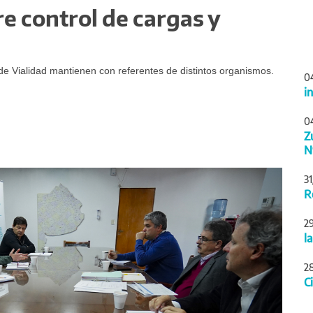
e control de cargas y
e Vialidad mantienen con referentes de distintos organismos.
0
i
0
Z
N
Siguiente
3
R
2
l
2
C