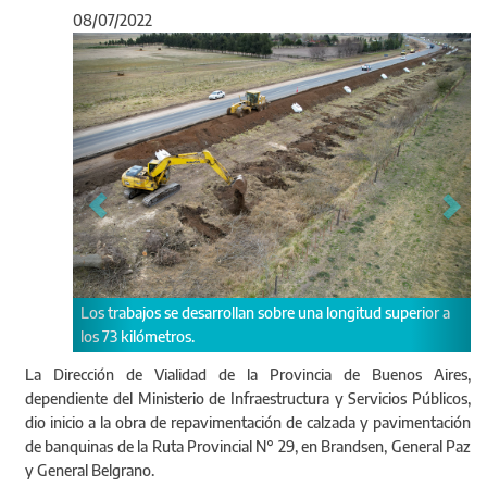
08/07/2022
Anterior
Sigu
lan sobre una longitud superior a
El tramo abarca los partidos de Bran
General Belgrano
La Dirección de Vialidad de la Provincia de Buenos Aires,
dependiente del Ministerio de Infraestructura y Servicios Públicos,
dio inicio a la obra de repavimentación de calzada y pavimentación
de banquinas de la Ruta Provincial N° 29, en Brandsen, General Paz
y General Belgrano.