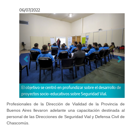
06/07/2022
Anterior
Sigu
 en profundizar sobre el desarrollo de
La charla tuvo lugar en las instala
ativos sobre Seguridad Vial.
Escuela de Chascomús.
Profesionales de la Dirección de Vialidad de la Provincia de
Buenos Aires llevaron adelante una capacitación destinada al
personal de las Direcciones de Seguridad Vial y Defensa Civil de
Chascomús.