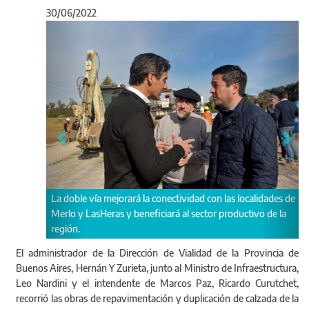
30/06/2022
Anterior
Sigu
jorará la conectividad con las localidades de
Y Zurieta y Nardini supervisa
s y beneficiará al sector productivo de la
la Ruta Provincial N°40, junto
Federico Di Genova y Vicente
El administrador de la Dirección de Vialidad de la Provincia de
Buenos Aires, Hernán Y Zurieta, junto al Ministro de Infraestructura,
Leo Nardini y el intendente de Marcos Paz, Ricardo Curutchet,
recorrió las obras de repavimentación y duplicación de calzada de la