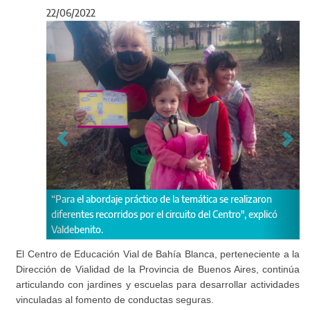
22/06/2022
Anterior
Sigu
práctico de la temática se realizaron
Se reforzó la idea de poner en p
os por el circuito del Centro", explicó
seguras para poder garantizar u
El Centro de Educación Vial de Bahía Blanca, perteneciente a la
Dirección de Vialidad de la Provincia de Buenos Aires, continúa
articulando con jardines y escuelas para desarrollar actividades
vinculadas al fomento de conductas seguras.