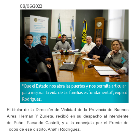
08/06/2022
Anterior
Sigu
 abra las puertas y nos permita articular
Las autoridades mantuvieron un
da de las familias es fundamental”, explicó
el objetivo de resolver las prob
distrito.
El titular de la Dirección de Vialidad de la Provincia de Buenos
Aires, Hernán Y Zurieta, recibió en su despacho al intendente
de Puán, Facundo Castelli, y a la concejala por el Frente de
Todos de ese distrito, Anahí Rodríguez.