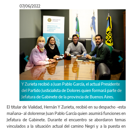
07/06/2022
Anterior
Sigu
a Juan Pablo García, el actual Presidente
Durante el encuentro abordaron
ialista de Dolores quien formará parte de
infraestructura y seguridad vial.
te de la provincia de Buenos Aires.
El titular de Vialidad, Hernán Y Zurieta, recibió en su despacho –esta
mañana– al dolorense Juan Pablo García quien asumirá funciones en
Jefatura de Gabinete. Durante el encuentro se abordaron temas
vinculados a la situación actual del camino Negri y a la puesta en