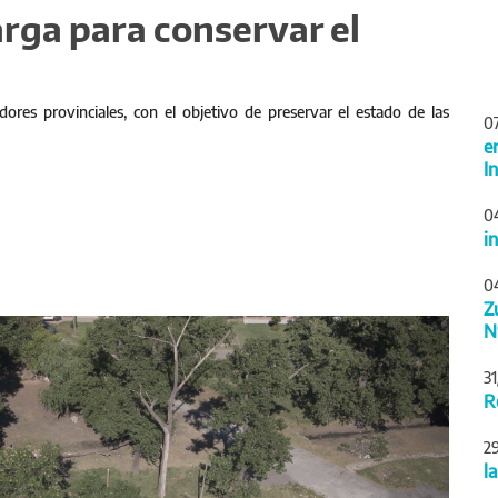
rga para conservar el
dores provinciales, con el objetivo de preservar el estado de las
0
e
I
0
i
0
Z
Siguiente
N
3
R
2
l