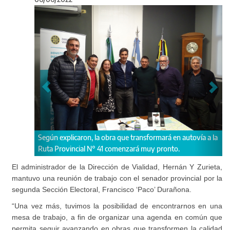
Anterior
Sigu
 obra que transformará en autovía a la
Los funcionaron trabajaron en el
41 comenzará muy pronto.
en común.
El administrador de la Dirección de Vialidad, Hernán Y Zurieta,
mantuvo una reunión de trabajo con el senador provincial por la
segunda Sección Electoral, Francisco ‘Paco’ Durañona.
“Una vez más, tuvimos la posibilidad de encontrarnos en una
mesa de trabajo, a fin de organizar una agenda en común que
permita seguir avanzando en obras que transformen la calidad