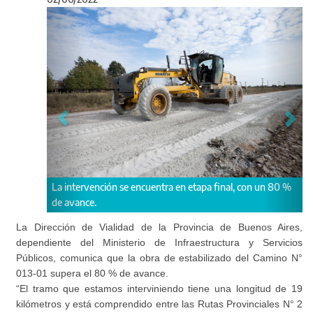
Anterior
Sigu
La obra favorece la conectivida
e encuentra en etapa final, con un 80 %
Provinciales N° 2 y 215.
La Dirección de Vialidad de la Provincia de Buenos Aires,
dependiente del Ministerio de Infraestructura y Servicios
Públicos, comunica que la obra de estabilizado del Camino N°
013-01 supera el 80 % de avance.
“El tramo que estamos interviniendo tiene una longitud de 19
kilómetros y está comprendido entre las Rutas Provinciales N° 2