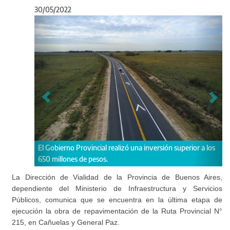
30/05/2022
Anterior
Sigu
Provincial realizó una inversión superior a los
La obra brindará mejores 
 de pesos.
los transportistas que cir
prima.
La Dirección de Vialidad de la Provincia de Buenos Aires,
dependiente del Ministerio de Infraestructura y Servicios
Públicos, comunica que se encuentra en la última etapa de
ejecución la obra de repavimentación de la Ruta Provincial N°
215, en Cañuelas y General Paz.