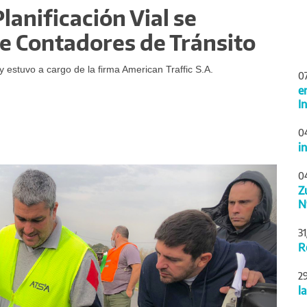
lanificación Vial se
de Contadores de Tránsito
y estuvo a cargo de la firma American Traffic S.A.
0
e
I
0
i
Siguiente
0
Z
N
3
R
2
l