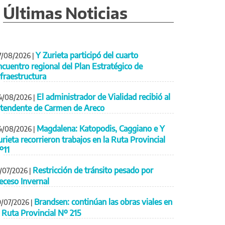
Últimas Noticias
Y Zurieta participó del cuarto
7/08/2026
|
ncuentro regional del Plan Estratégico de
nfraestructura
El administrador de Vialidad recibió al
4/08/2026
|
ntendente de Carmen de Areco
Magdalena: Katopodis, Caggiano e Y
4/08/2026
|
urieta recorrieron trabajos en la Ruta Provincial
º11
Restricción de tránsito pesado por
1/07/2026
|
eceso Invernal
Brandsen: continúan las obras viales en
9/07/2026
|
a Ruta Provincial Nº 215