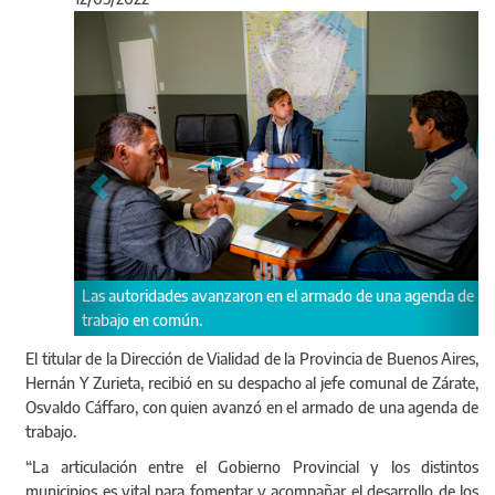
Anterior
Sigu
s avanzaron en el armado de una agenda de
Analizaron el buen ritmo al 
ún.
del acceso al Parque Industri
El titular de la Dirección de Vialidad de la Provincia de Buenos Aires,
Hernán Y Zurieta, recibió en su despacho al jefe comunal de Zárate,
Osvaldo Cáffaro, con quien avanzó en el armado de una agenda de
trabajo.
“La articulación entre el Gobierno Provincial y los distintos
municipios es vital para fomentar y acompañar el desarrollo de los