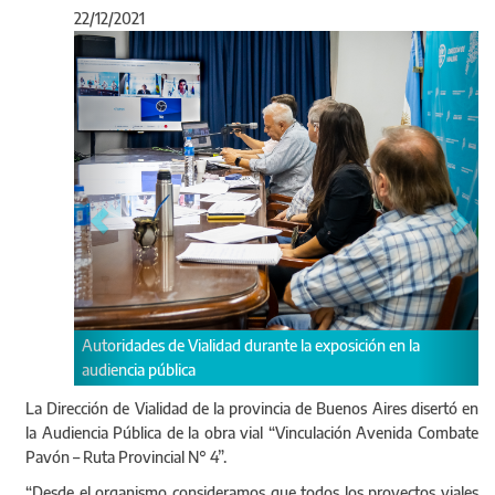
22/12/2021
Anterior
Sigu
El administrador de Vialidad, H
lidad durante la exposición en la
los primeros oradores en la dise
La Dirección de Vialidad de la provincia de Buenos Aires disertó en
la Audiencia Pública de la obra vial “Vinculación Avenida Combate
Pavón – Ruta Provincial N° 4”.
“Desde el organismo consideramos que todos los proyectos viales