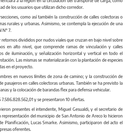
eficiará a la región en la circulación del transporte de carga, como
ad de los usuarios que utilizan dicho corredor.
secciones, como así también la construcción de calles colectoras o
onas rurales y urbanas. Asimismo, se contempla la ejecución de una
l N° 7.
retornos divididos por nudos viales que cruzan en bajo nivel sobre
nos en alto nivel, que comprende ramas de vinculación y calles
os de iluminación, y señalización horizontal y vertical en todo el
estación. Las mismas se materializarán con la plantación de especies
das en el proyecto.
lambres en nuevos límites de zona de camino; y la construcción de
e pasajeros en calles colectoras urbanas. También se ha previsto la
anas y la colocación de barandas flex para defensa vehicular.
 $ 7.586.828.562,01 y se presentaron 10 ofertas.
eron presentes el intendente, Miguel Gesualdi, y el secretario de
n representación del municipio de San Antonio de Areco lo hicieron
de Planificación, Lucas Smarke. Asimismo, participaron del acto el
presas oferentes.