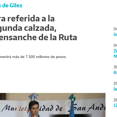
 de Giles
ra referida a la
gunda calzada,
0
i
ensanche de la Ruta
0
Z
N
invertirá más de 7.500 millones de pesos.
3
R
2
l
Siguiente
2
C