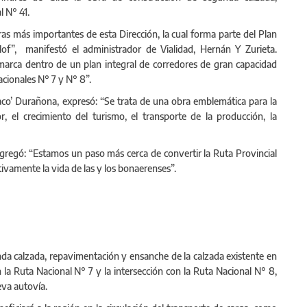
l N° 41.
as más importantes de esta Dirección, la cual forma parte del Plan
of”, manifestó el administrador de Vialidad, Hernán Y Zurieta.
marca dentro de un plan integral de corredores de gran capacidad
acionales N° 7 y N° 8”.
Paco’ Durañona, expresó: “Se trata de una obra emblemática para la
or, el crecimiento del turismo, el transporte de la producción, la
, agregó: “Estamos un paso más cerca de convertir la Ruta Provincial
tivamente la vida de las y los bonaerenses”.
nda calzada, repavimentación y ensanche de la calzada existente en
n la Ruta Nacional N° 7 y la intersección con la Ruta Nacional N° 8,
eva autovía.