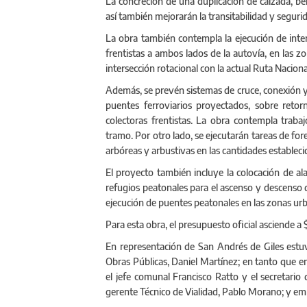
La concreción de una duplicación de calzada, ben
así también mejorarán la transitabilidad y segurid
La obra también contempla la ejecución de inter
frentistas a ambos lados de la autovía, en las z
intersección rotacional con la actual Ruta Naciona
Además, se prevén sistemas de cruce, conexión y 
puentes ferroviarios proyectados, sobre retor
colectoras frentistas. La obra contempla trabaj
tramo. Por otro lado, se ejecutarán tareas de for
arbóreas y arbustivas en las cantidades estableci
El proyecto también incluye la colocación de a
refugios peatonales para el ascenso y descenso d
ejecución de puentes peatonales en las zonas urb
Para esta obra, el presupuesto oficial asciende a
En representación de San Andrés de Giles estuvi
Obras Públicas, Daniel Martínez; en tanto que e
el jefe comunal Francisco Ratto y el secretario 
gerente Técnico de Vialidad, Pablo Morano; y em