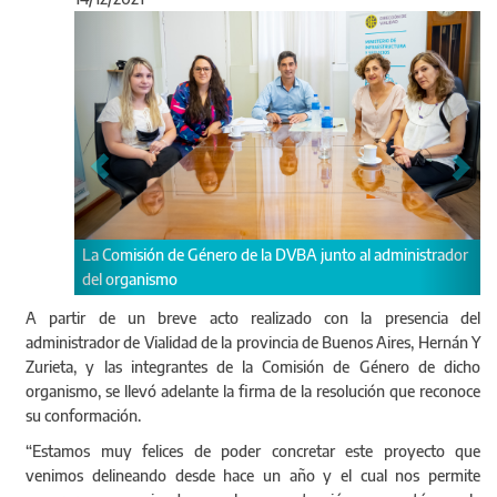
Anterior
Sigu
ón de Género de la DVBA junto al administrador
Momento de la firma en 
nismo
conformación de la Co
A partir de un breve acto realizado con la presencia del
administrador de Vialidad de la provincia de Buenos Aires, Hernán Y
Zurieta, y las integrantes de la Comisión de Género de dicho
organismo, se llevó adelante la firma de la resolución que reconoce
su conformación.
“Estamos muy felices de poder concretar este proyecto que
venimos delineando desde hace un año y el cual nos permite