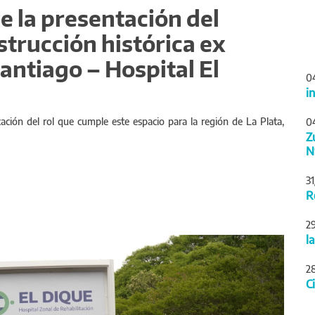
de la presentación del
trucción histórica ex
Santiago – Hospital El
0
i
cación del rol que cumple este espacio para la región de La Plata,
0
Z
N
3
R
2
Siguiente
l
2
C