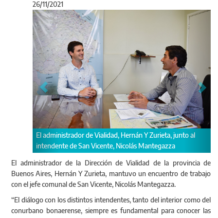
26/11/2021
Anterior
Sigu
ialidad, Hernán Y Zurieta, junto al
Abordaron temas vinculados a las 
icente, Nicolás Mantegazza
Provincial N° 58
El administrador de la Dirección de Vialidad de la provincia de
Buenos Aires, Hernán Y Zurieta, mantuvo un encuentro de trabajo
con el jefe comunal de San Vicente, Nicolás Mantegazza.
“El diálogo con los distintos intendentes, tanto del interior como del
conurbano bonaerense, siempre es fundamental para conocer las