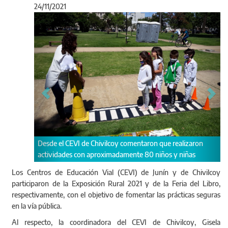
24/11/2021
Anterior
Sigu
y comentaron que realizaron
damente 80 niños y niñas
El CEVI de Junín movilizó el circuito haci
Rural 2021
Los Centros de Educación Vial (CEVI) de Junín y de Chivilcoy
participaron de la Exposición Rural 2021 y de la Feria del Libro,
respectivamente, con el objetivo de fomentar las prácticas seguras
en la vía pública.
Al respecto, la coordinadora del CEVI de Chivilcoy, Gisela