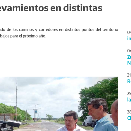
levamientos en distintas
ado de los caminos y corredores en distintos puntos del territorio
0
abajos para el próximo año.
i
0
Z
N
3
Siguiente
R
2
l
2
C