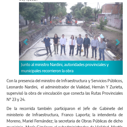
Anterior
Sigu
Nardini, autoridades provinciales y
ieron la obra
La obra consiste en la puesta en
Con la presencia del ministro de Infraestructura y Servicios Públicos,
aproximadamente 70 cuadras
Leonardo Nardini, el administrador de Vialidad, Hernán Y Zurieta,
supervisó la obra de vinculación que conecta las Rutas Provinciales
N° 23 y 24.
De la recorrida también participaron el Jefe de Gabinete del
ministerio de Infraestructura, Franco Laporta; la intendenta de
Moreno, Mariel Fernández; la secretaria de Obras Públicas de dicho