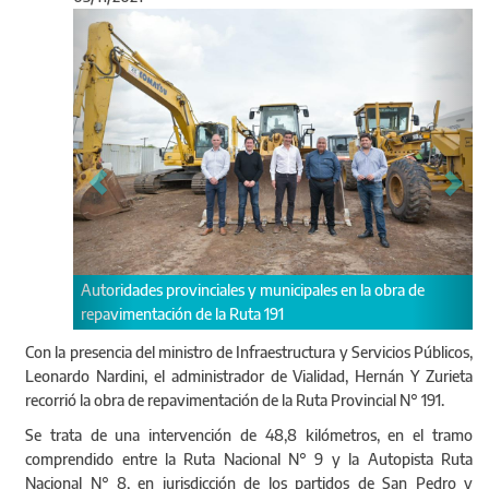
Anterior
Sigu
Junto al ministro Nardini, Y Z
vinciales y municipales en la obra de
ejecutando Vialidad de la pr
n de la Ruta 191
Con la presencia del ministro de Infraestructura y Servicios Públicos,
Leonardo Nardini, el administrador de Vialidad, Hernán Y Zurieta
recorrió la obra de repavimentación de la Ruta Provincial N° 191.
Se trata de una intervención de 48,8 kilómetros, en el tramo
comprendido entre la Ruta Nacional N° 9 y la Autopista Ruta
Nacional N° 8, en jurisdicción de los partidos de San Pedro y