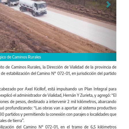
l estabilizado de 6,5 kilómetros de tierra, la provincia invirtió más de 39 mi
o de Caminos Rurales, la Dirección de Vialidad de la provincia de
 de estabilización del Camino N° 072-01, en jurisdicción del partido
cabezado por Axel Kicillof, está impulsando un Plan Integral para
, explicó el administrador de Vialidad, Hernán Y Zurieta, y agregó: “El
lones de pesos, destinado a intervenir 2 mil kilómetros, abarcando
uó profundizando: “Las obras van a aportar al sistema productivo
 80 partidos y permitiendo la conexión con parajes o localidades que
les de tierra”.
ilización del Camino N° 072-01, en el tramo de 6,5 kilómetros