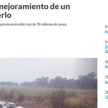
 mejoramiento de un
rlo
a provincia invirtió más de 39 millones de pesos.
0
i
0
Z
N
Siguiente
3
R
2
l
2
C