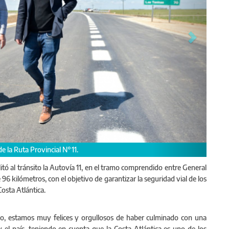
Tordillo, Héctor Olivera; de La Costa, Cristian Cardozo; y del ex jefe
itó al tránsito la Autovía 11, en el tramo comprendido entre General
96 kilómetros, con el objetivo de garantizar la seguridad vial de los
 Costa Atlántica.
o, estamos muy felices y orgullosos de haber culminado con una
y el país, teniendo en cuenta que la Costa Atlántica es uno de los