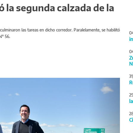
tó la segunda calzada de la
 culminaron las tareas en dicho corredor. Paralelamente, se habilitó
0
 N° 56.
i
0
Z
N
3
Siguiente
R
2
l
2
C