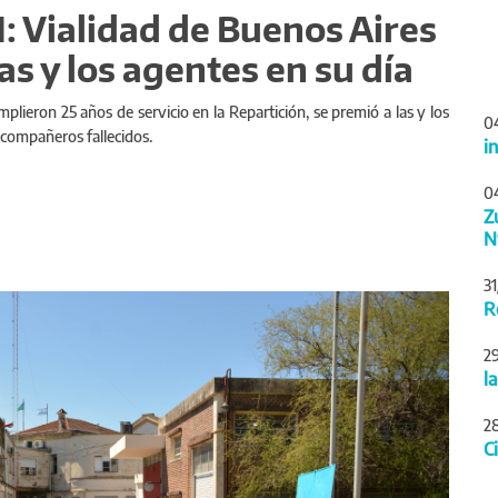
: Vialidad de Buenos Aires
las y los agentes en su día
plieron 25 años de servicio en la Repartición, se premió a las y los
0
s compañeros fallecidos.
i
0
Z
N
3
Siguiente
R
2
l
2
C