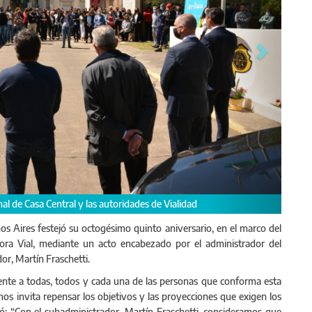
 y el subadministrador, Martín Fraschetti, saludaron especialmente
de Buenos Aires y agradecieron el compromiso diario.
os Aires festejó su octogésimo quinto aniversario, en el marco del
ora Vial, mediante un acto encabezado por el administrador del
or, Martín Fraschetti.
nte a todas, todos y cada una de las personas que conforma esta
 nos invita repensar los objetivos y las proyecciones que exigen los
zó: “Con el subadministrador, Martín Fraschetti, consideramos que