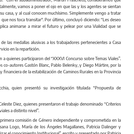
lmente, vamos a poner el ojo en que las y los agentes se sientan
u casa, y al cual conocen muchísimo. Simplemente vengo a tratar
que nos toca transitar". Por último, concluyó diciendo: “Les deseo
lica animarse a mirar el futuro y pelear por una Vialidad que se
de las medallas alusivas a los trabajadores pertenecientes a Casa
icio en la repartición.
n a quienes participaron del “XXXVI Concurso sobre Temas Viales”.
s co-autores Gastón Blanc, Pablo Belenky, y Diego Mártire, por la
 financiera de la estabilización de Caminos Rurales en la Provincia
ia, quien presentó su investigación titulada “Propuesta de
Celeste Diez, quienes presentaron el trabajo denominado “Criterios
iales a distinto nivel”.
 primera comisión de Género independiente y comprometida en la
ana Logo, María de los Ángeles Magallanes, Patricia Dalinger y
zar el conocimiento Institucional”, escrito y presentado por Patricia