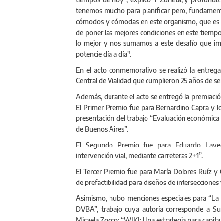
tenemos mucho para planificar pero, fundamenta
cómodos y cómodas en este organismo, que es s
de poner las mejores condiciones en este tiempo 
lo mejor y nos sumamos a este desafío que imp
potencie día a día".
En el acto conmemorativo se realizó la entrega 
Central de Vialidad que cumplieron 25 años de serv
Además, durante el acto se entregó la premiació
El Primer Premio fue para Bernardino Capra y lo
presentación del trabajo “Evaluación económica y
de Buenos Aires”.
El Segundo Premio fue para Eduardo Lavecch
intervención vial, mediante carreteras 2+1”.
El Tercer Premio fue para María Dolores Ruíz y 
de prefactibilidad para diseños de intersecciones v
Asimismo, hubo menciones especiales para “La
DVBA”, trabajo cuya autoría corresponde a Sus
Micaela Zocco; “WIKI: Una estrategia para capitali