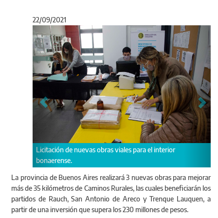
22/09/2021
Anterior
Sigu
terior
Participaron a través de videollamadas los intendentes 
Rauch y San Antonio de Areco.
La provincia de Buenos Aires realizará 3 nuevas obras para mejorar
más de 35 kilómetros de Caminos Rurales, las cuales beneficiarán los
partidos de Rauch, San Antonio de Areco y Trenque Lauquen, a
partir de una inversión que supera los 230 millones de pesos.