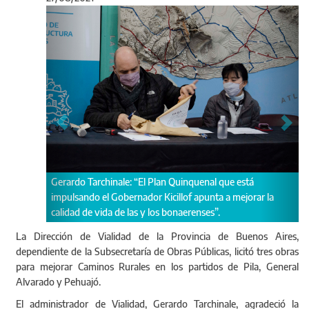
Anterior
Sigu
Las intervenciones a realizar mejorarán la conectividad
entre pueblos y parajes, la producción regional y la
seguridad vial.
La Dirección de Vialidad de la Provincia de Buenos Aires,
dependiente de la Subsecretaría de Obras Públicas, licitó tres obras
para mejorar Caminos Rurales en los partidos de Pila, General
Alvarado y Pehuajó.
El administrador de Vialidad, Gerardo Tarchinale, agradeció la