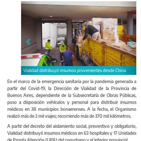
Anterior
Sigu
Vialidad distribuyó insumos médicos en 63 hospitales y 
 desde China
Unidades de Pronta Atención (UPA) del conurbano y el
En el marco de la emergencia sanitaria por la pandemia generada a
interior provincial.
partir del Covid-19, la Dirección de Vialidad de la Provincia de
Buenos Aires, dependiente de la Subsecretaría de Obras Públicas,
puso a disposición vehículos y personal para distribuir insumos
médicos en 38 municipios bonaerenses. A la fecha, el Organismo
realizó más de 2 mil viajes; recorriendo más de 370 mil kilómetros.
A partir del decreto del aislamiento social, preventivo y obligatorio,
Vialidad distribuyó insumos médicos en 63 hospitales y 17 Unidades
de Pronta Atención (UPA) del conurbano y el interior provincial.