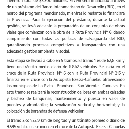
inversión total de $5.300 millones. El 71% será financiado a través
de un préstamo del Banco Interamericano de Desarrollo (BID), en el
marco del programa mencionado, mientras lo restante lo financiará
la Provincia. Para la ejecución del préstamo, durante la actual
gestión, se llevó adelante la preparación de un conjunto de obras
viales que comienzan con la obra de la Ruta Provincial N° 6, dando
cumplimiento con todas las políticas de salvaguarda del BID,
garantizando procesos competitivos y transparentes con una
adecuada gestión ambiental y social.
Esta etapa se llevará a cabo en 5 tramos. El tramo 1 es de 62,8 km y
tiene un tránsito medio diario de 6.842 vehículos. Se inicia en el
cruce de la Ruta Provincial N° 6 con la Ruta Provincial N° 215 y
finaliza en el cruce con la Autopista Ezeiza-Cañuelas, atravesando
los municipios de La Plata – Brandsen - San Vicente - Cañuelas. En
este tramo se realizará la reconstrucción de losas en ambas calzadas
y bacheo de banquinas; mantenimiento y puesta en valor de
puentes y alcantarillas; la señalización vertical y horizontal; y la
colocación de barandas de defensa vehicular.
El tramo 2 con 22,9 km de longitud y un tránsito promedio diario de
9.595 vehículos, se inicia en el cruce de la Autopista Ezeiza-Cañuelas