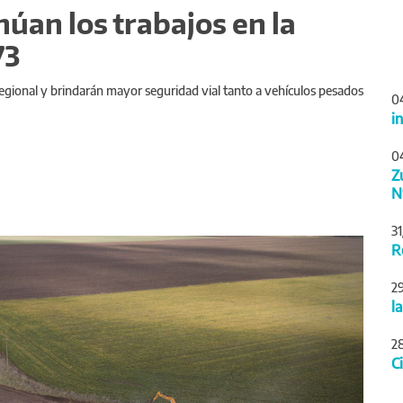
núan los trabajos en la
73
egional y brindarán mayor seguridad vial tanto a vehículos pesados
0
i
0
Z
N
3
Siguiente
R
2
l
2
C