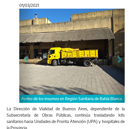
01/03/2021
Anterior
Sigu
nsumos en Región Sanitaria de Bahía Blanca.
Los kits distribuidos están
guantes y alcohol en gel, ent
La Dirección de Vialidad de Buenos Aires, dependiente de la
Subsecretaría de Obras Públicas, continúa trasladando kits
sanitarios hacia Unidades de Pronta Atención (UPA) y hospitales de
la Provincia.