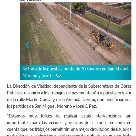
Anterior
Sigu
puesta a punto de 70 cuadras en San Miguel,
Los trabajos aumentarán la s
C. Paz.
usuarios particulares.
La Dirección de Vialidad, dependiente de la Subsecretaría de Obras
Públicas, dio inicio a los trabajos de pavimentación y puesta en valor
de la calle Martín García y de la Avenida Derqui, que beneficiarán a
los partidos de San Miguel, Moreno y José C. Paz.
“Estamos muy felices de realizar estas intervenciones tan
importantes para las vecinas y vecinos de la zona, teniendo en
cuenta que los trabajos permitirán una mejor circulación de usuarios
particulares y –sobre todo- del transporte público, ya que se trata