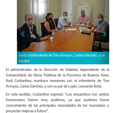
al intendente de Tres Arroyos, Carlos Sánchez, y su
Reunión de trabajo 
.
Boto.
El administrador de la Dirección de Vialidad, dependiente de la
Subsecretaría de Obras Públicas de la Provincia de Buenos Aires,
Raúl Costantino, mantuvo reuniones con el intendente de Tres
Arroyos, Carlos Sánchez, y con su par de Luján, Leonardo Boto.
En este sentido, Costantino expresó: “Los encuentros con ambos
funcionarios fueron muy positivos, ya que pudimos tomar
conocimiento de las principales necesidades de los municipios y
proyectar mejoras a futuro”.