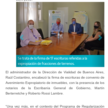
Anterior
Sigu
e la firma de 17 escrituras referidas a la
ión de fracciones de terrenos.
El objetivo es mantener
fijo de la Provincia.
El administrador de la Dirección de Vialidad de Buenos Aires,
Raúl Costantino, encabezó la firma de escrituras de convenio de
Avenimiento Expropiatorio de inmuebles, con la presencia de los
notarios de la Escribanía General de Gobierno, Martín
Berterretche y Roberto Rossi Lambre.
“Una vez más, en el contexto del Programa de Regularización