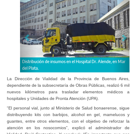
bución de insumos en el Hospital Dr. Alende, en Mar
ta.
Descarga de insumos 
La Dirección de Vialidad de la Provincia de Buenos Aires,
dependiente de la subsecretaría de Obras Públicas, realizó 6 mil
nuevos kilómetros para trasladar elementos médicos a
hospitales y Unidades de Pronta Atención (UPA).
“El personal vial, junto al Ministerio de Salud bonaerense, sigue
distribuyendo kits con barbijos, alcohol en gel, mamelucos y
guantes, entre otros elementos, con el objetivo de reforzar la
atención en los nosocomios”, explicó el administrador de