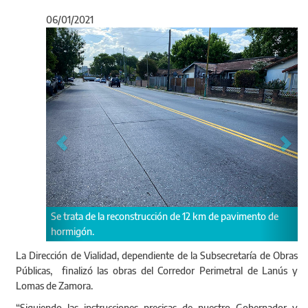
06/01/2021
Anterior
Sigu
 reconstrucción de 12 km de pavimento de
Esta obra fue reactivada en 
Kicillof.
La Dirección de Vialidad, dependiente de la Subsecretaría de Obras
Públicas, finalizó las obras del Corredor Perimetral de Lanús y
Lomas de Zamora.
“Siguiendo las instrucciones precisas de nuestro Gobernador y