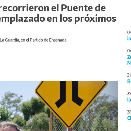
recorrieron el Puente de
eemplazado en los próximos
0
i
 La Guardia, en el Partido de Ensenada.
0
Z
N
3
R
Siguiente
2
l
2
C