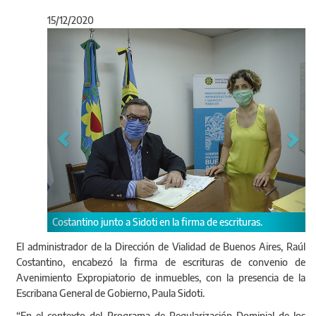
15/12/2020
Anterior
Sigu
o a Sidoti en la firma de escrituras.
Se trata de la firma de escri
Avenimiento Expropiatorio 
El administrador de la Dirección de Vialidad de Buenos Aires, Raúl
Costantino, encabezó la firma de escrituras de convenio de
Avenimiento Expropiatorio de inmuebles, con la presencia de la
Escribana General de Gobierno, Paula Sidoti.
“En el contexto del Programa de Regularización Dominial de los