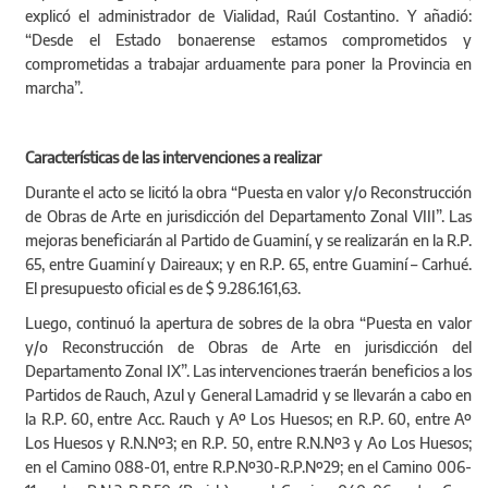
explicó el administrador de Vialidad, Raúl Costantino. Y añadió:
“Desde el Estado bonaerense estamos comprometidos y
comprometidas a trabajar arduamente para poner la Provincia en
marcha”.
Características de las intervenciones a realizar
Durante el acto se licitó la obra “Puesta en valor y/o Reconstrucción
de Obras de Arte en jurisdicción del Departamento Zonal VIII”. Las
mejoras beneficiarán al Partido de Guaminí, y se realizarán en la R.P.
65, entre Guaminí y Daireaux; y en R.P. 65, entre Guaminí – Carhué.
El presupuesto oficial es de $ 9.286.161,63.
Luego, continuó la apertura de sobres de la obra “Puesta en valor
y/o Reconstrucción de Obras de Arte en jurisdicción del
Departamento Zonal IX”. Las intervenciones traerán beneficios a los
Partidos de Rauch, Azul y General Lamadrid y se llevarán a cabo en
la R.P. 60, entre Acc. Rauch y Aº Los Huesos; en R.P. 60, entre Aº
Los Huesos y R.N.Nº3; en R.P. 50, entre R.N.Nº3 y Ao Los Huesos;
en el Camino 088-01, entre R.P.Nº30-R.P.Nº29; en el Camino 006-