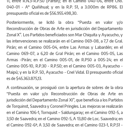
11, entre R.N.3-R.P.50 (Parish); en el Camino 040-06, entre Cno.
040-01 - A° Quiñihual; y en la R.P. 51, a 3.000m de RP86. El
presupuesto oficial es de $56.955.498,30.
Posteriormente, se licitó la obra “Puesta en valor y/o
Reconstrucción de Obras de Arte en jurisdicción del Departamento
Zonal X”. Los Partidos beneficiados son Mar Chiquita y Ayacucho, y
las intervenciones se realizarán en el Camino 069‐08, a 7,7 de Gral.
Pirán; en el Camino 005‐04, entre Las Armas y Labardén; en el
Camino 069‐07, a 6,20 de Gral Pirán; en el Camino 005‐05, Las
Armas ‐Pirán; en el Camino 005‐01, de R.P50 a 005‐24; en el
Camino 005‐10, R.P.30 ‐ R.P.50; en el Camino 005‐03, Ayacucho ‐
Maipú; y en la R.P. 50, Ayacucho ‐ Cnel Vidal. El presupuesto oficial
es de $45.363.875,13.
A continuación, se prosiguió con la apertura de sobres de la obra
“Puesta en valor y/o Reconstrucción de Obras de Arte en
jurisdicción del Departamento Zonal XI”, que beneficia a los Partidos
de Torquinst, Saavedra y Coronel Pringles. Las mejoras se realizarán
en el Camino 106-1, Tornquist – Saldungaray; en el Camino 092-5, a
3,50 de Saavedra; en el Camino 092-5, A 13,80 de Loc. Saavedra; en
el Camino 092-6ª, A 3,50 de Saavedra; en el Camino 023-1, R.P.51 -