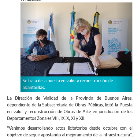
Anterior
Sigu
de
El paquete de licitaciones se enmarca dentro del Plan
Quinquenal impulsado por el Gobernador Kicillof.
La Dirección de Vialidad de la Provincia de Buenos Aires,
dependiente de la Subsecretaría de Obras Públicas, licitó la Puesta
en valor y reconstrucción de Obras de Arte en jurisdicción de los
Departamentos Zonales VIII, IX, X, XI y XII.
“Venimos desarrollando actos licitatorios desde octubre con el
objetivo de seguir apostando al mejoramiento de la infraestructura”,