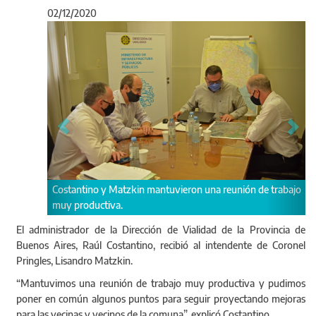
02/12/2020
Anterior
Sigu
Costantino y Matzkin mantuvieron una reunión de trabajo
Analiza
muy productiva.
Partido
El administrador de la Dirección de Vialidad de la Provincia de
Buenos Aires, Raúl Costantino, recibió al intendente de Coronel
Pringles, Lisandro Matzkin.
“Mantuvimos una reunión de trabajo muy productiva y pudimos
poner en común algunos puntos para seguir proyectando mejoras
para las vecinas y vecinos de la comuna”, explicó Costantino.