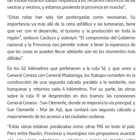
En los 62 kilómetros que pertenecen a la ruta 56 y que unen a
General Conesa con General Madariaga, los trabajos consisten en la
construcción de una segunda calzada paralela a la existente, con
banquinas y retornos cada 4 kilómetros. Por su parte, las obras
sobre la ruta 11 se desprenden en dos tramos: las conexiones
General Conesa - San Clemente, donde se mejorará la vía principal, y
San Clemente – Mar de Ajó, que contará con segunda calzada y
mejoramiento de los accesos a las ciudades costeras.
“Estas obras estaban paralizadas como otras 196 en todo el país.
Pero entre Nación, Provincia y municipios nos propusimos avanzar
con una visión estratégica y volvimos a poner en marcha estas
tareas con la intención de que no se vuelvan a interrumpir, sigan
adelante y se concluyan”, señalo Arrieta y añadió: “Así se
construyen políticas de Estado, pensando en las asignaturas
pendientes y en nuestros vecinos para que ningún sector se quede
atrás”.
Más tarde, Kicillof se trasladó hacia un parador de la localidad de
San Bernardo, donde se reunió con un grupo de hombres y mujeres
que recorrerán los espacios recreativos durante la temporada de