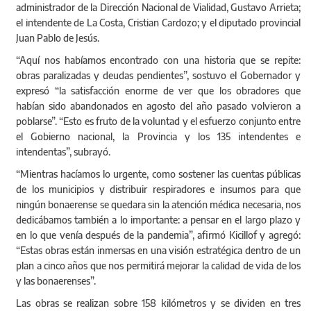
intendentas”, subrayó.
“Mientras hacíamos lo urgente, como sostener las cuentas públicas
de los municipios y distribuir respiradores e insumos para que
ningún bonaerense se quedara sin la atención médica necesaria, nos
dedicábamos también a lo importante: a pensar en el largo plazo y
en lo que venía después de la pandemia”, afirmó Kicillof y agregó:
“Estas obras están inmersas en una visión estratégica dentro de un
plan a cinco años que nos permitirá mejorar la calidad de vida de los
y las bonaerenses”.
Las obras se realizan sobre 158 kilómetros y se dividen en tres
tramos que presentan un avance promedio del 80%, implicando
una inversión de 4,74 mil millones de pesos. Con el objeto de brindar
mayor seguridad vial en el corredor balneario, las tareas se
retomaron en septiembre de este año luego de que fueran
suspendidas en agosto de 2019 por falta de pago.
Por su parte, el ministro Simone destacó que “apenas asumimos el
Gobernador nos indicó que estas obras, que estaban paralizadas y
presentaban muchas deudas, eran prioritarias para nuestra
Provincia”. “Estos trabajos son fundamentales para prevenir