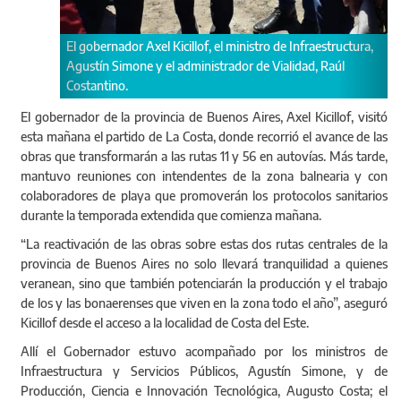
colaboradores de playa que promoverán los protocolos sanitarios
durante la temporada extendida que comienza mañana.
“La reactivación de las obras sobre estas dos rutas centrales de la
provincia de Buenos Aires no solo llevará tranquilidad a quienes
veranean, sino que también potenciarán la producción y el trabajo
de los y las bonaerenses que viven en la zona todo el año”, aseguró
Kicillof desde el acceso a la localidad de Costa del Este.
Allí el Gobernador estuvo acompañado por los ministros de
Infraestructura y Servicios Públicos, Agustín Simone, y de
Producción, Ciencia e Innovación Tecnológica, Augusto Costa; el
administrador de la Dirección Nacional de Vialidad, Gustavo Arrieta;
el intendente de La Costa, Cristian Cardozo; y el diputado provincial
Juan Pablo de Jesús.
“Aquí nos habíamos encontrado con una historia que se repite:
obras paralizadas y deudas pendientes”, sostuvo el Gobernador y
expresó “la satisfacción enorme de ver que los obradores que
habían sido abandonados en agosto del año pasado volvieron a
poblarse”. “Esto es fruto de la voluntad y el esfuerzo conjunto entre
el Gobierno nacional, la Provincia y los 135 intendentes e