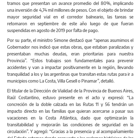
accidentes y van a impactar positivamente en la región, llevando
tranquilidad a los y las argentinas que transitan estas rutas para ir a
municipios como La Costa, Villa Gesell o Pinamar”, detalló.
El titular de la Dirección de Vialidad de la Provincia de Buenos Aires,
Raúl Costantino, estuvo presente en el acto y expresó: “La
concreción de la doble calzada en las Rutas 11 y 56 tendrán un
impacto directo en las familias que quieran acercarse a pasar sus
vacaciones en la Costa Atlántica, dado que optimizarán la
transitabilidad y mejorarán las condiciones de seguridad en la
circulación”. Y agregó: “Gracias a la presencia y al acompañamiento
del Estado estamos dando respuesta a los reclamos históricos de las
vecinas y vecinos; y estamos poniendo la provincia en marcha”.
“Estas rutas han sido tan postergadas como necesarias. Su
importancia va más allá de la cinta asfáltica y las luminarias, tiene
que ver con el desarrollo, el turismo y la producción en toda la
región”, sostuvo Cardozo y subrayó: “El compromiso del Gobierno
nacional y la Provincia nos permite volver a tener la esperanza de
que las cosas se pueden llevar adelante aún en los momentos más
difíciles”.