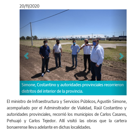
20/11/2020
Anterior
Sigu
Simone, Costantino y autoridades provinciales recorrieron
distritos del interior de la provincia.
El ministro de Infraestructura y Servicios Públicos, Agustín Simone,
acompañado por el Adminsitrador de Vialidad, Raúl Costantino y
autoridades provinciales, recorrió los municipios de Carlos Casares,
Pehuajó y Carlos Tejedor. Allí visitó las obras que la cartera
bonaerense lleva adelante en dichas localidades.