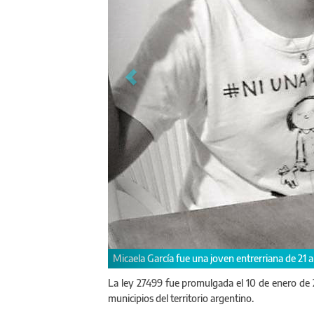
Micaela García fue una joven entrerriana de 21 a
La ley 27499 fue promulgada el 10 de enero de 20
municipios del territorio argentino.