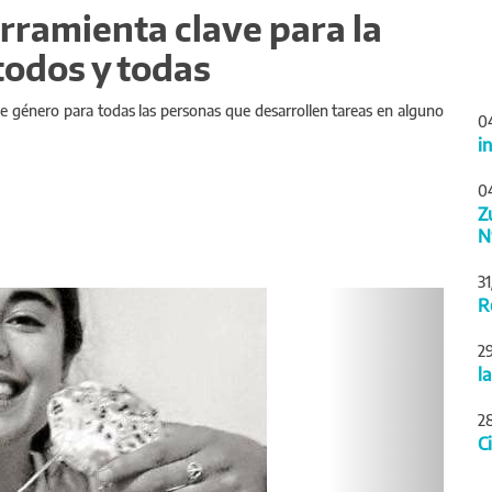
rramienta clave para la
todos y todas
de género para todas las personas que desarrollen tareas en alguno
0
i
0
Z
N
3
Siguiente
R
2
l
2
C