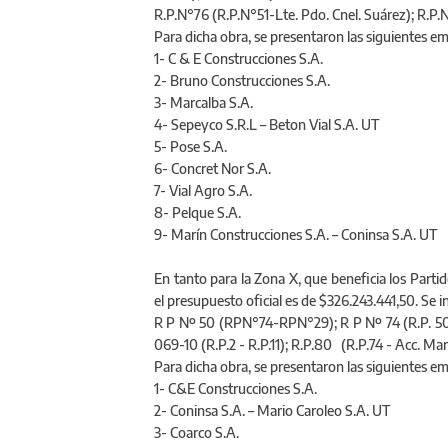
Juárez); R.P.N°86 (Rotonda R.P.N° 86 con R.P.
R.P.N°76 (R.P.N°51-Lte. Pdo. Cnel. Suárez); R.P
Para dicha obra, se presentaron las siguientes e
1- C & E Construcciones S.A.
2- Bruno Construcciones S.A.
3- Marcalba S.A.
4- Sepeyco S.R.L – Beton Vial S.A. UT
5- Pose S.A.
6- Concret Nor S.A.
7- Vial Agro S.A.
8- Pelque S.A.
9- Marín Construcciones S.A. – Coninsa S.A. UT
En tanto para la Zona X, que beneficia los Parti
el presupuesto oficial es de $326.243.441,50. Se 
R P Nº 50 (RPN°74-RPN°29); R P Nº 74 (R.P. 50 
069-10 (R.P.2 - R.P.11); R.P.80 (R.P.74 - Acc. Marí
Para dicha obra, se presentaron las siguientes e
1- C&E Construcciones S.A.
2- Coninsa S.A. – Mario Caroleo S.A. UT
3- Coarco S.A.