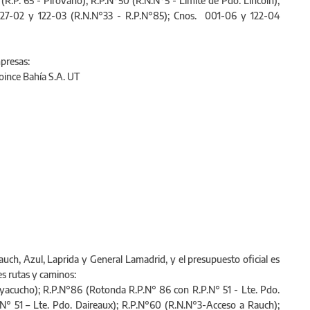
(R.P. 65 - Pirovano); R.P.N°50 (R.N.N°5 - Límite de Pdo. Lincoln);
127-02 y 122-03 (R.N.N°33 - R.P.N°85); Cnos. 001-06 y 122-04
mpresas:
Coince Bahía S.A. UT
auch, Azul, Laprida y General Lamadrid, y el presupuesto oficial es
es rutas y caminos:
Ayacucho); R.P.N°86 (Rotonda R.P.N° 86 con R.P.N° 51 - Lte. Pdo.