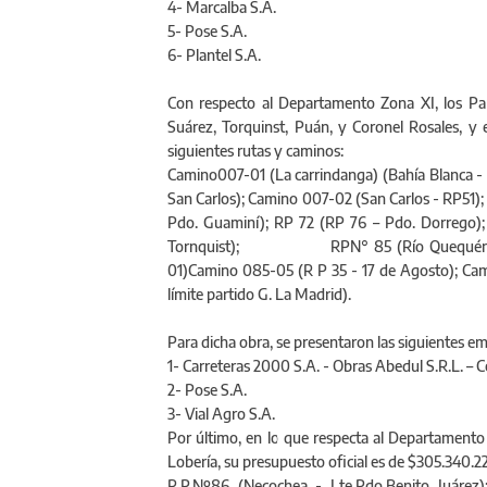
4- Marcalba S.A.
5- Pose S.A.
6- Plantel S.A.
Con respecto al Departamento Zona XI, los Par
Suárez, Torquinst, Puán, y Coronel Rosales, y 
siguientes rutas y caminos:
Camino007-01 (La carrindanga) (Bahía Blanca -
San Carlos); Camino 007-02 (San Carlos - RP51);
Pdo. Guaminí); RP 72 (RP 76 – Pdo. Dorrego);
Tornquist); RPN° 85 (Río Quequén Sal
01)Camino 085-05 (R P 35 - 17 de Agosto); Camino
límite partido G. La Madrid).
Para dicha obra, se presentaron las siguientes e
1- Carreteras 2000 S.A. - Obras Abedul S.R.L. – 
2- Pose S.A.
3- Vial Agro S.A.
Por último, en lo que respecta al Departamento 
Lobería, su presupuesto oficial es de $305.340.22