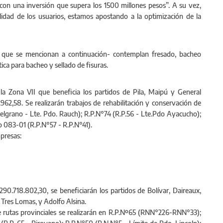
 con una inversión que supera los 1500 millones pesos”. A su vez,
ilidad de los usuarios, estamos apostando a la optimización de la
es que se mencionan a continuación- contemplan fresado, bacheo
tica para bacheo y sellado de fisuras.
 la Zona VII que beneficia los partidos de Pila, Maipú y General
962,58. Se realizarán trabajos de rehabilitación y conservación de
elgrano - Lte. Pdo. Rauch); R.P.N°74 (R.P.56 - Lte.Pdo Ayacucho);
o 083-01 (R.P.N°57 - R.P.N°41).
mpresas:
$290.718.802,30, se beneficiarán los partidos de Bolívar, Daireaux,
 Tres Lomas, y Adolfo Alsina.
de rutas provinciales se realizarán en R.P.Nº65 (RNN°226-RNN°33);