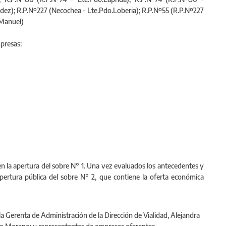
; R.P.Nº86 (R.P.Nº74 - Lte.Pdo.Laprida); R.P.Nº74 (R.P.Nº86 -
ndez); R.P.Nº227 (Necochea - Lte.Pdo.Loberia); R.P.Nº55 (R.P.Nº227
San Manuel)
mpresas:
y en la apertura del sobre N° 1. Una vez evaluados los antecedentes y
pertura pública del sobre N° 2, que contiene la oferta económica
a Gerenta de Administración de la Dirección de Vialidad, Alejandra