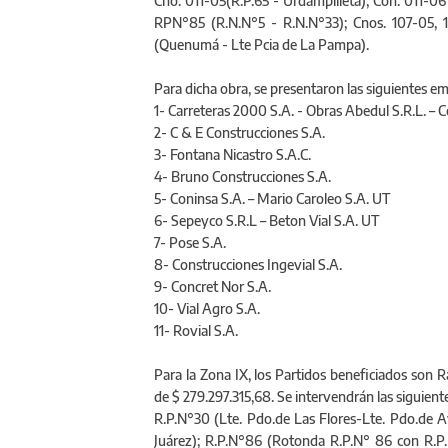
Cno. 011-05(R.P.65 - Urdampilleta); Con. 011-06 
RPN°85 (R.N.N°5 - R.N.N°33); Cnos. 107-05, 
(Quenumá - Lte Pcia de La Pampa).
Para dicha obra, se presentaron las siguientes e
1- Carreteras 2000 S.A. - Obras Abedul S.R.L. – 
2- C & E Construcciones S.A.
3- Fontana Nicastro S.A.C.
4- Bruno Construcciones S.A.
5- Coninsa S.A. – Mario Caroleo S.A. UT
6- Sepeyco S.R.L – Beton Vial S.A. UT
7- Pose S.A.
8- Construcciones Ingevial S.A.
9- Concret Nor S.A.
10- Vial Agro S.A.
11- Rovial S.A.
Para la Zona IX, los Partidos beneficiados son R
de $ 279.297.315,68. Se intervendrán las siguient
R.P.N°30 (Lte. Pdo.de Las Flores-Lte. Pdo.de 