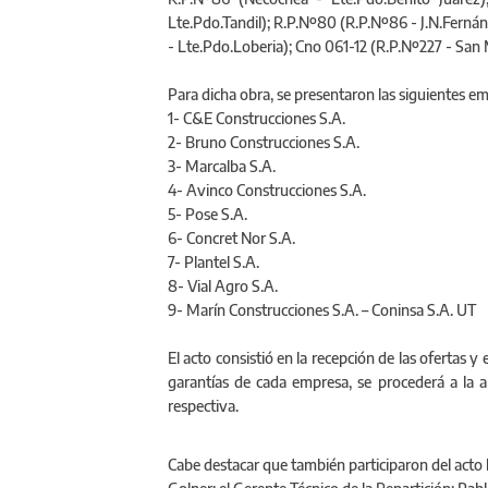
R.P.Nº86 (Necochea - Lte.Pdo.Benito Juárez)
Lte.Pdo.Tandil); R.P.Nº80 (R.P.Nº86 - J.N.Ferná
- Lte.Pdo.Loberia); Cno 061-12 (R.P.Nº227 - 
Para dicha obra, se presentaron las siguientes e
1- C&E Construcciones S.A.
2- Bruno Construcciones S.A.
3- Marcalba S.A.
4- Avinco Construcciones S.A.
5- Pose S.A.
6- Concret Nor S.A.
7- Plantel S.A.
8- Vial Agro S.A.
9- Marín Construcciones S.A. – Coninsa S.A. UT
El acto consistió en la recepción de las ofertas 
garantías de cada empresa, se procederá a la a
respectiva.
Cabe destacar que también participaron del acto l