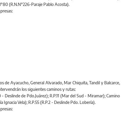
N° 51 – Lte. Pdo. Daireaux); R.P.N°60 (R.N.N°3-Acceso a Rauch);
.N°80 (R.N.N°226-Paraje Pablo Acosta).
mpresas:
dos de Ayacucho, General Alvarado, Mar Chiquita, Tandil y Balcarce,
intervendrán los siguientes caminos y rutas:
- Deslinde de Pdo.Juárez); R.P.11 (Mar del Sud - Miramar); Camino
a Ignacia Vela); R.P.55 (R.P.2 - Deslinde Pdo. Lobería).
mpresas: