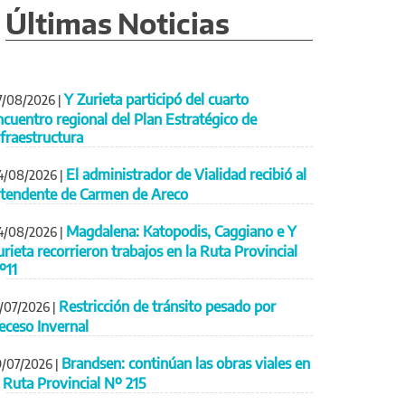
Últimas Noticias
Y Zurieta participó del cuarto
7/08/2026
|
ncuentro regional del Plan Estratégico de
nfraestructura
El administrador de Vialidad recibió al
4/08/2026
|
ntendente de Carmen de Areco
Magdalena: Katopodis, Caggiano e Y
4/08/2026
|
urieta recorrieron trabajos en la Ruta Provincial
º11
Restricción de tránsito pesado por
1/07/2026
|
eceso Invernal
Brandsen: continúan las obras viales en
9/07/2026
|
a Ruta Provincial Nº 215