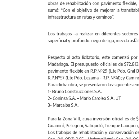
obras de rehabilitación con pavimento flexible,
sumó: “Con el objetivo de mejorar la transitab
infraestructura en rutas y caminos”.
Los trabajos –a realizar en diferentes sector
superficial y profundo, riego de liga, mezcla asfál
Respecto al acto licitatorio, este comenzó por
Madariaga. El presupuesto oficial es de $72.813.
pavimento flexible en R.P.Nº29 (Lte Pdo. Gral B
R.P.N°57 (Lte Pdo. Lezama - R.P. N°41); y Camin
Para dicha obra, se presentaron las siguientes e
1- Bruno Construcciones S.A.
2- Coninsa S.A. – Mario Caroleo S.A. UT
3- Marcalba S.A.
Para la Zona VIII, cuya inversión oficial es de 
Guaminí, Pellegrini, Salliqueló, Trenque Lauquen,
Los trabajos de rehabilitación y conservación 