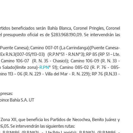
tidos beneficiados serán Bahía Blanca, Coronel Pringles, Coronel
el presupuesto oficial es de $283.968.190,09. Se intervendrán las
 Puente Canesa); Camino 007-01 (La Carrindanga)(Puente Canesa-
 Ex R.N.3(007-05/113-03) (R.P.N°51 - R.N.N°3); RP 85 (RP 51 – Lte.
 Camino 106-07 (R. N. 35 - Chasicó); Camino 106-09 (R. N. 33 -
ado(límite zona)-
R.PN
° 51); Camino 085-02 (R. P. 76 - 085-
 113 – 06 (R. N. 229 - Villa del Mar - R. N. 229); RP 76 (R.N.33 -
mpresas:
Coince Bahía S.A. UT
Zona XII, que beneficia los Partidos de Necochea, Benito Juárez y
6,05. Se intervendrán las siguientes rutas: