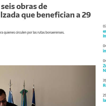
s seis obras de
alzada que benefician a 29
0
e
ra quienes circulen por las rutas bonaerenses.
I
0
i
0
Z
Siguiente
N
3
R
2
l