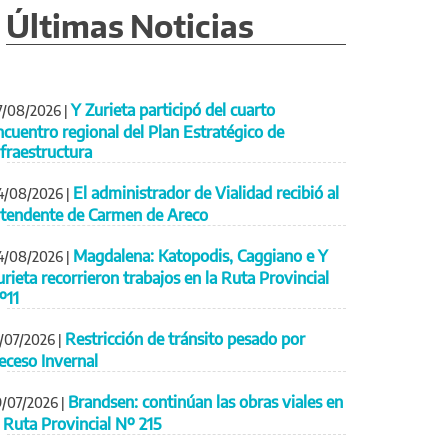
Últimas Noticias
Y Zurieta participó del cuarto
7/08/2026
|
ncuentro regional del Plan Estratégico de
nfraestructura
El administrador de Vialidad recibió al
4/08/2026
|
ntendente de Carmen de Areco
Magdalena: Katopodis, Caggiano e Y
4/08/2026
|
urieta recorrieron trabajos en la Ruta Provincial
º11
Restricción de tránsito pesado por
1/07/2026
|
eceso Invernal
Brandsen: continúan las obras viales en
9/07/2026
|
a Ruta Provincial Nº 215