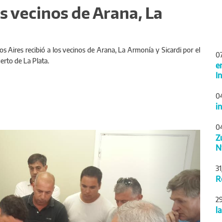
os vecinos de Arana, La
os Aires recibió a los vecinos de Arana, La Armonía y Sicardi por el
0
erto de La Plata.
e
I
0
i
0
Siguiente
Z
N
3
R
2
l