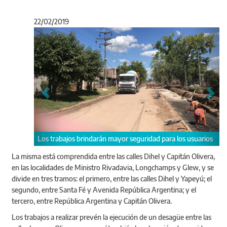
22/02/2019
Anterior
Sigu
trabajos brindarán mayor seguridad para los usuarios
La misma está comprendida entre las calles Dihel y Capitán Olivera,
en las localidades de Ministro Rivadavia, Longchamps y Glew, y se
divide en tres tramos: el primero, entre las calles Dihel y Yapeyú; el
segundo, entre Santa Fé y Avenida República Argentina; y el
Los trabajos se de
tercero, entre República Argentina y Capitán Olivera.
Rivadavia, Longc
Los trabajos a realizar prevén la ejecución de un desagüe entre las