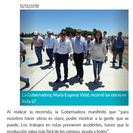
12/12/2018
Anterior
Sigu
La Gobernadora, María Eugenia Vidal, recorrió las obras en
Ruta 67
Al realizar la recorrida, la Gobernadora manifestó que “para
nosotros hacer obras es clave, poder mostrar a la gente que se
puede. Los trabajos en rutas previenen accidentes, hacen que la
producción salga más fácil de los campos, ayuda a todos”.