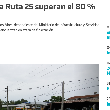
la Ruta 25 superan el 80 %
os Aires, dependiente del Ministerio de Infraestructura y Servicios
0
 encuentran en etapa de finalización.
e
I
0
i
0
Siguiente
Z
N
3
R
2
l