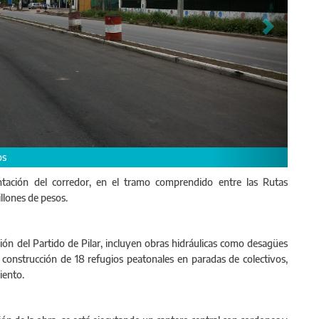
bajos de ensanche y repavimentación del corredor, junto con obras complem
tación del corredor, en el tramo comprendido entre las Rutas
illones de pesos.
ción del Partido de Pilar, incluyen obras hidráulicas como desagües
 la construcción de 18 refugios peatonales en paradas de colectivos,
iento.