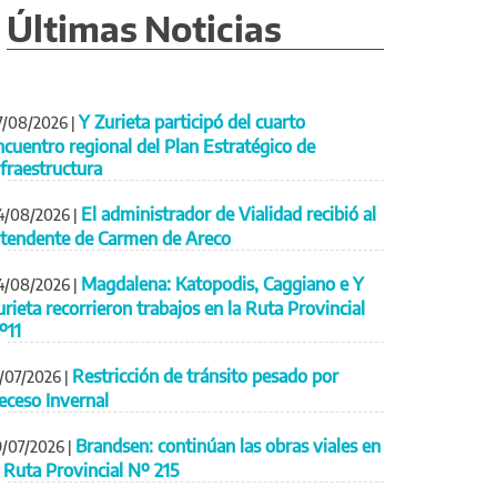
Últimas Noticias
Y Zurieta participó del cuarto
7/08/2026
|
ncuentro regional del Plan Estratégico de
nfraestructura
El administrador de Vialidad recibió al
4/08/2026
|
ntendente de Carmen de Areco
Magdalena: Katopodis, Caggiano e Y
4/08/2026
|
urieta recorrieron trabajos en la Ruta Provincial
º11
Restricción de tránsito pesado por
1/07/2026
|
eceso Invernal
Brandsen: continúan las obras viales en
9/07/2026
|
a Ruta Provincial Nº 215