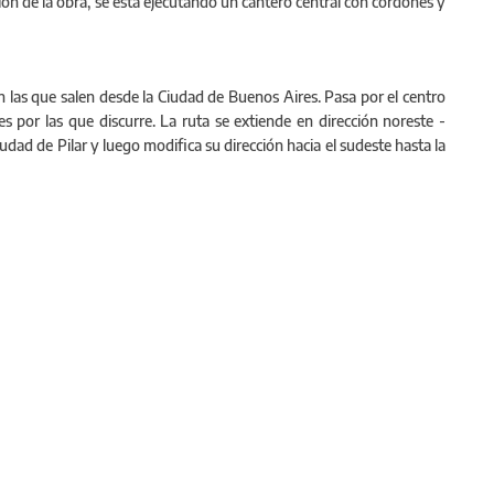
n de la obra, se está ejecutando un cantero central con cordones y
on las que salen desde la Ciudad de Buenos Aires. Pasa por el centro
s por las que discurre. La ruta se extiende en dirección noreste -
udad de Pilar y luego modifica su dirección hacia el sudeste hasta la